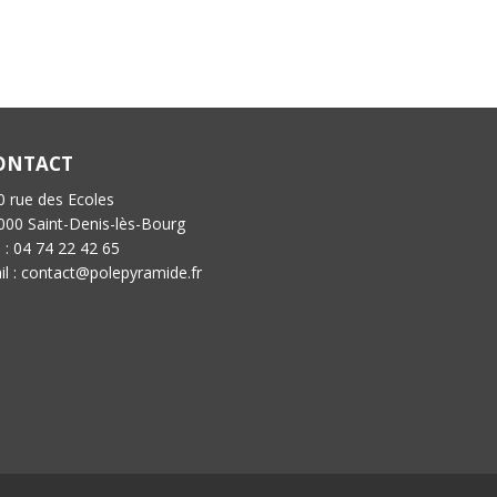
ONTACT
0 rue des Ecoles
000 Saint-Denis-lès-Bourg
l : 04 74 22 42 65
il : contact@polepyramide.fr