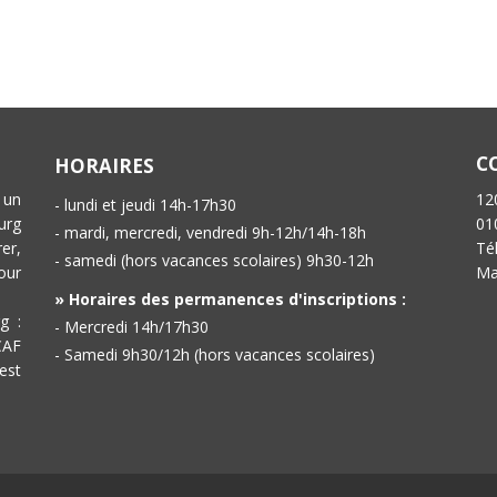
C
HORAIRES
 un
12
- lundi et jeudi 14h-17h30
urg
01
- mardi, mercredi, vendredi 9h-12h/14h-18h
er,
Té
- samedi (hors vacances scolaires) 9h30-12h
our
Ma
» Horaires des permanences d'inscriptions :
g :
- Mercredi 14h/17h30
CAF
- Samedi 9h30/12h (hors vacances scolaires)
est