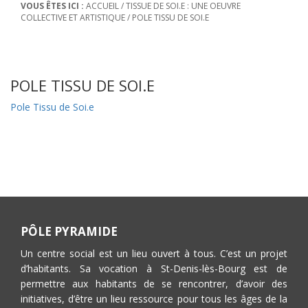
VOUS ÊTES ICI :
ACCUEIL
/
TISSUE DE SOI.E : UNE OEUVRE
COLLECTIVE ET ARTISTIQUE
/
POLE TISSU DE SOI.E
POLE TISSU DE SOI.E
Pole Tissu de Soi.e
PÔLE PYRAMIDE
Un centre social est un lieu ouvert à tous. C’est un projet
d’habitants. Sa vocation à St-Denis-lès-Bourg est de
permettre aux habitants de se rencontrer, d’avoir des
initiatives, d’être un lieu ressource pour tous les âges de la