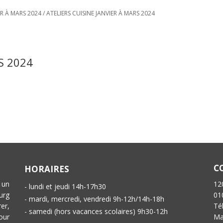
R À MARS 2024
/
ATELIERS CUISINE JANVIER À MARS 2024
S 2024
C
HORAIRES
 un
12
- lundi et jeudi 14h-17h30
urg
01
- mardi, mercredi, vendredi 9h-12h/14h-18h
er,
Té
- samedi (hors vacances scolaires) 9h30-12h
our
Ma