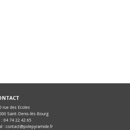
ONTACT
0 rue des Ecoles
000 Saint-Denis-lès-Bourg
l : 04 74 22 42 65
il : contact@polepyramide.fr