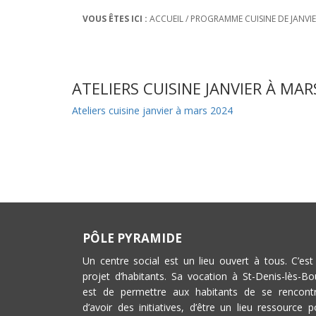
VOUS ÊTES ICI :
ACCUEIL
/
PROGRAMME CUISINE DE JANVIE
ATELIERS CUISINE JANVIER À MAR
Ateliers cuisine janvier à mars 2024
PÔLE PYRAMIDE
Un centre social est un lieu ouvert à tous. C’est
projet d’habitants. Sa vocation à St-Denis-lès-Bo
est de permettre aux habitants de se rencontr
d’avoir des initiatives, d’être un lieu ressource p