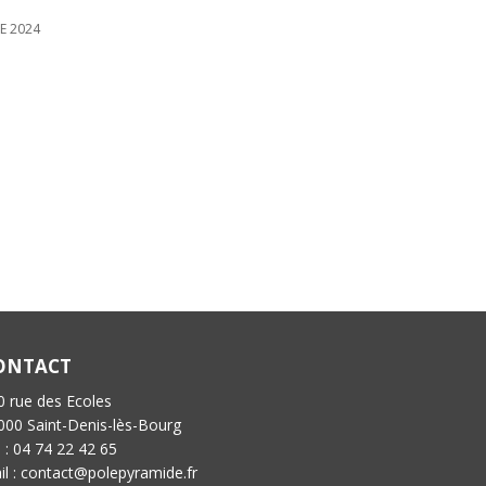
 2024
ONTACT
0 rue des Ecoles
000 Saint-Denis-lès-Bourg
l : 04 74 22 42 65
il : contact@polepyramide.fr