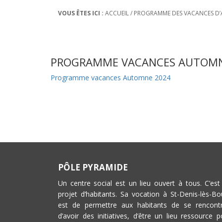
VOUS ÊTES ICI :
ACCUEIL
/
PROGRAMME DES VACANCES D’A
PROGRAMME VACANCES AUTOMN
Programme vacances Automne 2024
PÔLE PYRAMIDE
Un centre social est un lieu ouvert à tous. C’est
projet d’habitants. Sa vocation à St-Denis-lès-Bo
est de permettre aux habitants de se rencontr
d’avoir des initiatives, d’être un lieu ressource p