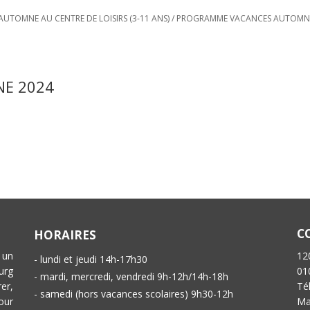
UTOMNE AU CENTRE DE LOISIRS (3-11 ANS)
/
PROGRAMME VACANCES AUTOMNE
E 2024
C
HORAIRES
 un
12
- lundi et jeudi 14h-17h30
urg
01
- mardi, mercredi, vendredi 9h-12h/14h-18h
er,
Té
- samedi (hors vacances scolaires) 9h30-12h
our
Ma