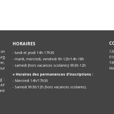
C
HORAIRES
 un
12
- lundi et jeudi 14h-17h30
urg
01
- mardi, mercredi, vendredi 9h-12h/14h-18h
er,
Té
- samedi (hors vacances scolaires) 9h30-12h
our
Ma
» Horaires des permanences d'inscriptions :
g :
- Mercredi 14h/17h30
CAF
- Samedi 9h30/12h (hors vacances scolaires)
est