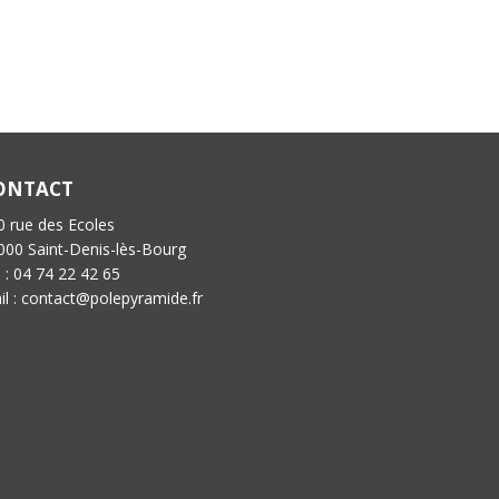
ONTACT
0 rue des Ecoles
000 Saint-Denis-lès-Bourg
l : 04 74 22 42 65
il : contact@polepyramide.fr