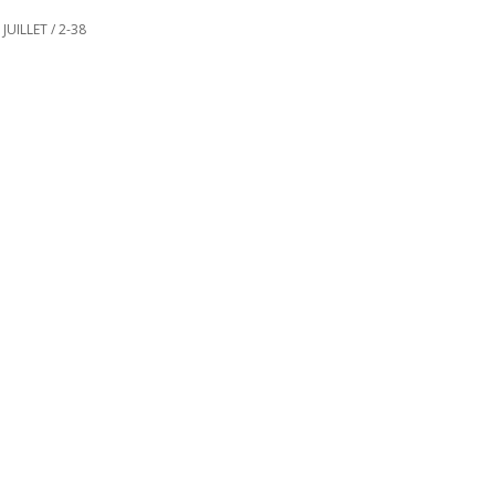
JUILLET
/
2-38