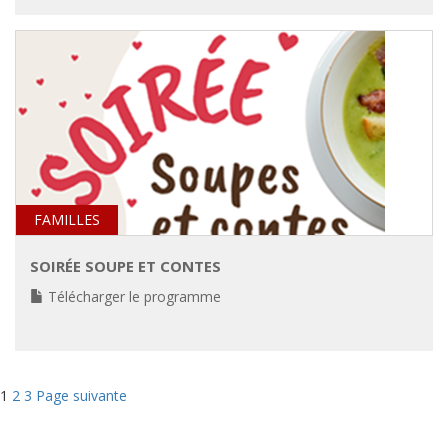
FAMILLES
SOIRÉE SOUPE ET CONTES
Télécharger le programme
Navigation
Page
Page
Page
1
2
3
Page suivante
des